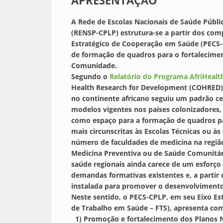
APRESENTAÇÃO
A Rede de Escolas Nacionais de Saúde Públ
(RENSP-CPLP) estrutura-se a partir dos co
Estratégico de Cooperação em Saúde (PECS-
de formação de quadros para o fortalecime
Comunidade.
Segundo o
Relatório do Programa AfriHealt
Health Research for Development (COHRED),
no continente africano seguiu um padrão c
modelos vigentes nos países colonizadores,
como espaço para a formação de quadros pa
mais circunscritas às Escolas Técnicas ou à
número de faculdades de medicina na região
Medicina Preventiva ou de Saúde Comunitár
saúde regionais ainda carece de um esforço 
demandas formativas existentes e, a partir 
instalada para promover o desenvolvimento 
Neste sentido, o PECS-CPLP, em seu Eixo Es
de Trabalho em Saúde – FTS), apresenta como
1) Promoção e fortalecimento dos Planos 