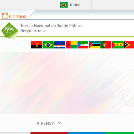
BRASIL
Fiocruz
Portal
ENSP
-
Escola
Pular para o conteúdo principal
Nacional
de
Saúde
Pública
Sergio
Arouca
A RENSP