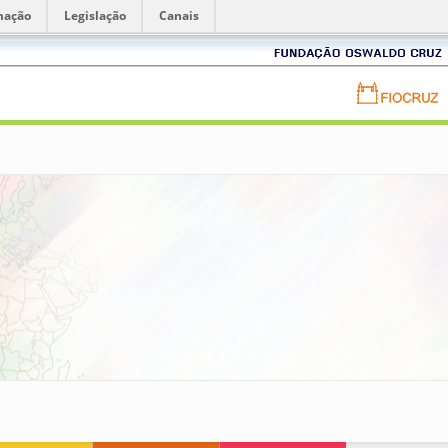
mação
Legislação
Canais
Fundação
Oswaldo
Cruz
Portal
FIOCRUZ
-
Fundação
Oswaldo
Cruz