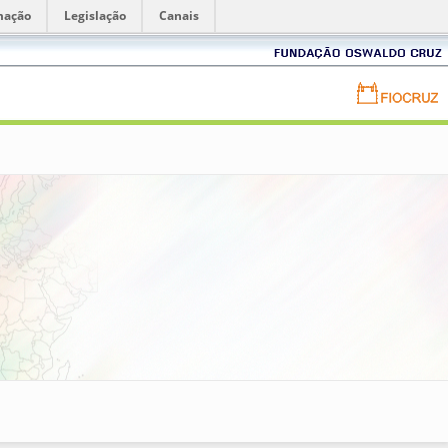
mação
Legislação
Canais
Fundação
Oswaldo
Cruz
Portal
FIOCRUZ
-
Fundação
Oswaldo
Cruz