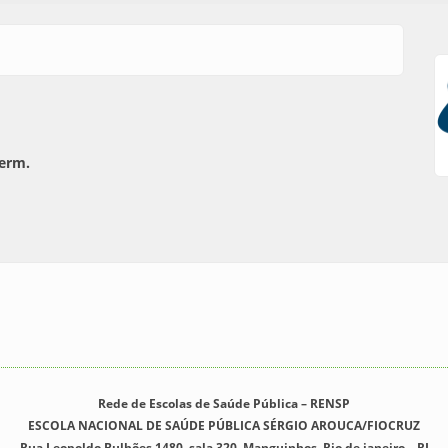
term.
Rede de Escolas de Saúde Pública – RENSP
ESCOLA NACIONAL DE SAÚDE PÚBLICA SÉRGIO AROUCA/FIOCRUZ
Rua Leopoldo Bulhões 1480, sala 320. Manguinhos. Rio de janeiro – RJ