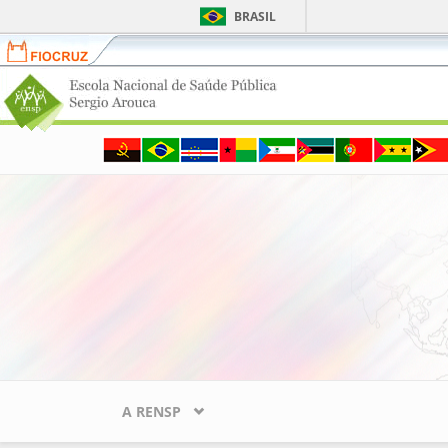
BRASIL
Fiocruz
Portal
ENSP
-
Escola
Pular para o conteúdo principal
Nacional
de
Saúde
Pública
Sergio
Arouca
A RENSP