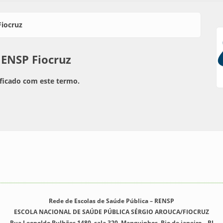
Fiocruz
 ENSP Fiocruz
ficado com este termo.
Rede de Escolas de Saúde Pública – RENSP
ESCOLA NACIONAL DE SAÚDE PÚBLICA SÉRGIO AROUCA/FIOCRUZ
Rua Leopoldo Bulhões 1480, sala 320. Manguinhos. Rio de janeiro – RJ