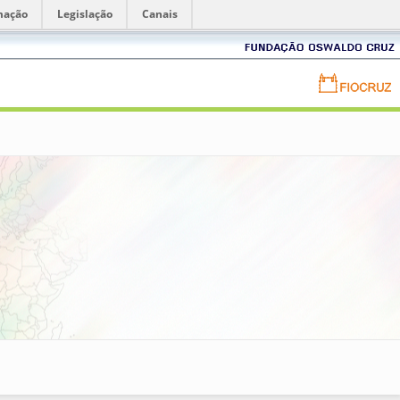
mação
Legislação
Canais
Fundação
Oswaldo
Cruz
Portal
FIOCRUZ
-
Fundação
Oswaldo
Cruz